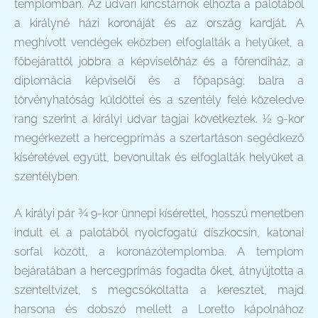
templomban. Az udvari kincstárnok elhozta a palotából
a királyné házi koronáját és az ország kardját. A
meghívott vendégek eközben elfoglalták a helyüket, a
főbejárattól jobbra a képviselőház és a főrendiház, a
diplomácia képviselői és a főpapság; balra a
törvényhatóság küldöttei és a szentély felé közeledve
rang szerint a királyi udvar tagjai következtek. ½ 9-kor
megérkezett a hercegprímás a szertartáson segédkező
kíséretével együtt, bevonultak és elfoglalták helyüket a
szentélyben.
A királyi pár ¾ 9-kor ünnepi kísérettel, hosszú menetben
indult el a palotából nyolcfogatú díszkocsin, katonai
sorfal között, a koronázótemplomba. A templom
bejáratában a hercegprímás fogadta őket, átnyújtotta a
szenteltvizet, s megcsókoltatta a keresztet, majd
harsona és dobszó mellett a Loretto kápolnához