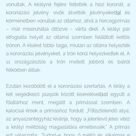
vonultak. A királyné fejére feltették a házi koronát, a
koronázási jelvény vivők átvették jelvényeiket
[9]
és
körmenetben vonultak az oltárhoz, ahol a hercegprímás
– már miseruhába öltözve – várta őket. A királyi pár
elfoglalta helyét az oltárral szemben felállított kettős
trónon. A kíséret többi tagja, miután az oltárra helyezték
a koronázási jelvényeket, a trón körül helyezkedtek el. A
11 országzászlós a trón mellett jobbról és balról
félkörben álltak.
Ezután kezdődött el a koronázási szertartás. A király a
két segédkező püspök között kíséretével
[10]
együtt a
főoltárhoz ment, megállt a prímással szemben. A
kalocsai érsek a prímáshoz fordult: „Főtisztelendő atya,
az anyaszentegyház kívánja, hogy a jelenlevő jeles vitéz
a királyi méltóság magaslatára emeltessék.” A prímás
ezt válaszolta: „Tudod-e, hogy ő méltó és alkalmas e