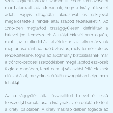
szokásjogként tartották számon. III. Endre koronázásától
már határozott adatok vannak, hogy a király hírlevelet
adott, vagyis elfogadta, aláírásával és esküjével
megerősítette a rendek által szabott feltételeket.
[3]
Az
1790-ben megtartott országgyűlésen definiálták a
hírlevél jogi természetét: A királyi hírlevél nem egyéb,
mint „az uralkodóház átvételekor az alkotmánynak
megtartása iránt adandó biztosítás, mely természete és
rendeltetésénél fogva az alkotmány biztosításának már
a trónörökösödési szerződésben megállapított eszközeit
foglalja magában, tehát nem új választási feltételeknek
előszabását, melyeknek öröklő országokban helye nem
lehet.
[4]
Az országgyűlés által összeállított hírlevél és eskü
tervezet
[5]
bemutatása a királynak 27-én délután történt
a királyi palotában. A király másnap délben fogadta az