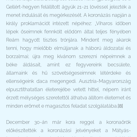
Gellért-hegyen felállított ágyúk 21-21 lövéssel jelezték a
menet indulását és megérkezését. A koronázás napján a
király proklamációt intézett népéhez: „Viharos időben
lépek őseimnek fennkölt elődöm által teljes fényében
Reám hagyott tisztes trónjára. Mindent meg akarok
tenni, hogy mielőbb elmúljanak a háború áldozatai és
borzalmai; újra meg kívánom szerezni népeimnek a
béke áldásait, amint ez fegyvereink becsülete,
államaink és hű szövetségeseimnek létérdeke és
ellenségeink daca megengedi. Ausztria-Magyarország
elpusztíthatatlan életerejébe vetett hittel, népem iránt
érzett mélységes szeretettől áthatva állítom életemet és
minden erőmet e magasztos feladat szolgálatába.
[8]
December 30-án már kora reggel a koronaőrök
előkészítették a koronázási jelvényeket a Mátyás-