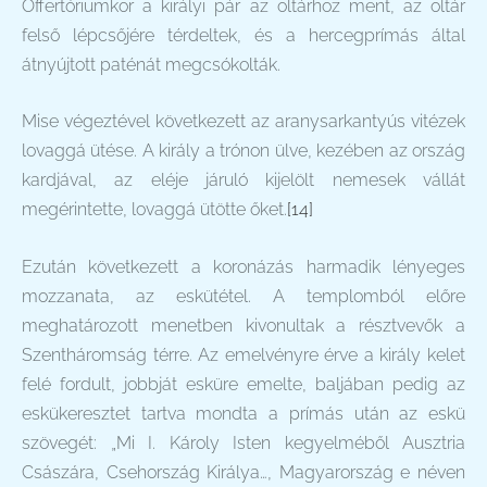
Offertóriumkor a királyi pár az oltárhoz ment, az oltár
felső lépcsőjére térdeltek, és a hercegprímás által
átnyújtott paténát megcsókolták.
Mise végeztével következett az aranysarkantyús vitézek
lovaggá ütése. A király a trónon ülve, kezében az ország
kardjával, az eléje járuló kijelölt nemesek vállát
megérintette, lovaggá ütötte őket.
[14]
Ezután következett a koronázás harmadik lényeges
mozzanata, az eskütétel. A templomból előre
meghatározott menetben kivonultak a résztvevők a
Szentháromság térre. Az emelvényre érve a király kelet
felé fordult, jobbját esküre emelte, baljában pedig az
eskükeresztet tartva mondta a prímás után az eskü
szövegét: „Mi I. Károly Isten kegyelméből Ausztria
Császára, Csehország Királya…, Magyarország e néven