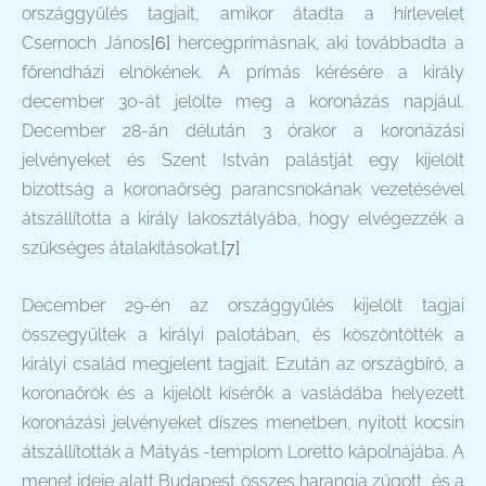
országgyűlés tagjait, amikor átadta a hírlevelet
Csernoch János
[6]
hercegprímásnak, aki továbbadta a
főrendházi elnökének. A prímás kérésére a király
december 30-át jelölte meg a koronázás napjául.
December 28-án délután 3 órakor a koronázási
jelvényeket és Szent István palástját egy kijelölt
bizottság a koronaőrség parancsnokának vezetésével
átszállította a király lakosztályába, hogy elvégezzék a
szükséges átalakításokat.
[7]
December 29-én az országgyűlés kijelölt tagjai
összegyűltek a királyi palotában, és köszöntötték a
királyi család megjelent tagjait. Ezután az országbíró, a
koronaőrök és a kijelölt kísérők a vasládába helyezett
koronázási jelvényeket díszes menetben, nyitott kocsin
átszállították a Mátyás -templom Loretto kápolnájába. A
menet ideje alatt Budapest összes harangja zúgott, és a