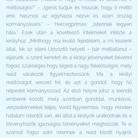
méltóságra?” – „Igenis tudjuk és hisszük, hogy ő méltó
erre, hasznos az egyházra nézve és ezen ország
kormányzására.” – Hercegprímás: „Istennek legyen
hála.” Ezek után a következő intelmeket intézte a
királyhoz: „Minthogy ma kiváló fejedelem, a mi kezeink
által, kik az isteni Üdvözítő helyett – bár méltatlanul –
eljárunk, a szent kenetet és a királyi jelvényeket felvenni
fogod, szükséges hogy téged a nagy felelősségre, mely
reád várakozik figyelmeztessünk. Ma a királyi
méltóságot veszed fel, és azt a gondot, hogy hű
népedet kormányozzad. Az első helyre jutsz a leendő
emberek között, mely azonban gonddal, munkával,
veszedelmekkel teljes. Vedd figyelembe, hogy minden
hatalom Istentől van, aki által a királyok uralkodnak és a
törvényhozók igazságos törvényeiket meghozzák. Te is
számot fogsz adni Istennek a reád bízott nyájról.