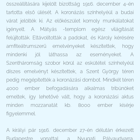
összeállítására kijelölt bizottság 1916. december 4-én
tartotta első ülését. A koronázás színhelyéül a budai
várat jelölték ki. Az előkészület komoly munkálatokat
igényelt. A Mátyás -templom egész világítását
felújították. Eltávolították a padokat, és Károly kérésére
amfiteátrumszerű emelvényeket készítettek, hogy
mindenki jól láthassa az eseményeket. A
Szentháromság szobor körül az eskütétel színhelyéül
díszes emelvényt készítettek, a Szent György téren
pedig megépítették a koronázási dombot. Mindkét téren
4000 ember befogadására alkalmas tribünöket
emeltek, így lehetővé vált, hogy a koronázási aktus
minden mozzanatát kb. 8000 ember kísérje
figyelemmel.
A királyi pár 1916. december 27-én délután érkezett
Budapestre vonattal, a Nyugati Pályaudvarra.