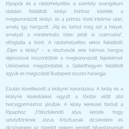
főpapok és a nádorhelyettes a szentély evangélium
oldalán felállított királyi trónhoz kísérték a
megkoronázott királyt, és a prímás rövid intelmei után,
amely így hangzott: „Állj és tartsd meg ezt a helyet,
amelyet a mindenható Isten jelölt ki számodra!”,
elfoglalta a trónt. A nádorhelyettes ekkor felkiáltott:
„Éljen a király!” – a résztvevők erre hármas hangos
éljenzéssel köszöntötték a megkoronázott fejedelmet.
Üdvlövésre megdördültek a Gellérthegyen felállított
ágyúk és megszólalt Budapest összes harangja.
Ezután következett a királyné koronázása. A király és a
királyné kíséretükkel együtt a főoltár előtt álló
hercegprímáshoz járultak. A király kéréssel fordult a
főpaphoz: „Főtisztelendő atya, kérünk, hogy
üdvözítőnknek Jézus Krisztusnak dicséretére és
dicsőségére az Istentől nekem rendelt hitvestársamat