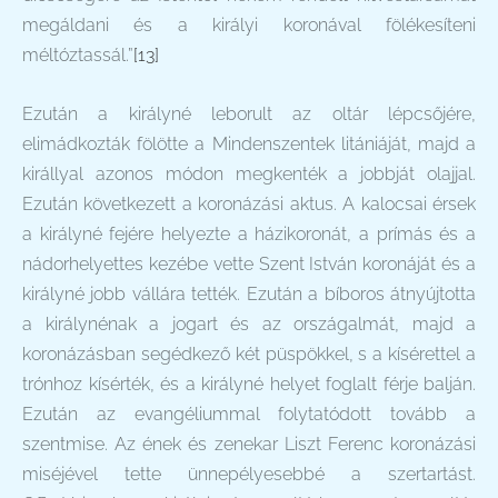
megáldani és a királyi koronával fölékesíteni
méltóztassál.”
[13]
Ezután a királyné leborult az oltár lépcsőjére,
elimádkozták fölötte a Mindenszentek litániáját, majd a
királlyal azonos módon megkenték a jobbját olajjal.
Ezután következett a koronázási aktus. A kalocsai érsek
a királyné fejére helyezte a házikoronát, a prímás és a
nádorhelyettes kezébe vette Szent István koronáját és a
királyné jobb vállára tették. Ezután a bíboros átnyújtotta
a királynénak a jogart és az országalmát, majd a
koronázásban segédkező két püspökkel, s a kísérettel a
trónhoz kísérték, és a királyné helyet foglalt férje balján.
Ezután az evangéliummal folytatódott tovább a
szentmise. Az ének és zenekar Liszt Ferenc koronázási
miséjével tette ünnepélyesebbé a szertartást.