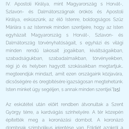
IV. Apostoli Királya, mint Magyarország s Horvát-,
Szlavon- és Dalmátországnak örökös és Apostoli
Királya, esküszünk, az élő Istenre, boldogságos Szűz
Máriára s az Istennek minden szentjeire, hogy az Isten
egyházait Magyarország s Horvát-, Szlavon- és
Dalmátország törvényhatóságait, s egyházi és világi
minden rendű lakosait jogaikban, kiváltságaikban,
szabadságukban, szabadalmaikban, törvényeikben,
régi jó és helyben hagyott szokásaikban megtartjuk…
megteendjük mindazt, amit ezen országaink közjavára,
dicsőségére és öregbítésére igazságosan megtehetünk.
Isten minket úgy segéljen, s annak minden szentjei.”
[15]
Az eskütétel után előírt rendben átvonultak a Szent
György térre, a kardvágás színhelyére. A tér közepén
építették meg a koronázási dombot. A koronázó
dombnak szimbolikus jelentése van. Földjét azokról a