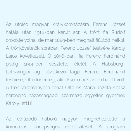
Az utolsó magyar királykoronázásra Ferenc József
halála után 1916-ban került sor. A trónt fia Rudolf
örökölte volna, de már 1889-ben meghalt fiúutód nélkül.
A trónkövetelők sorában Ferenc József testvére Károly
Lajos következett. Ő 1896-ban, fia Ferenc Ferdinánd
pedig 1914-ben vesztette életét. A Habsburg-
Lotharingiai ág következő tagja Ferenc Ferdinánd
testvére, Ottó főherceg, aki ekkor már szintén halott volt.
A trón várományosa tehát Ottó és Mária Jozefa szász
hercegnő házasságából származó egyetlen gyermek
Károly lett.
[1]
Az elhúzódó háború nagyon megnehezítette a
koronázási ünnepségek előkészítését. A program