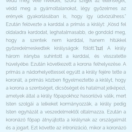
védd meg vele híveidet, szórd széjjel az ellenséget,
védd meg a gyámoltalanokat, légy győzelmes az
erények gyakorlásában is, hogy így üdvözülhess.”
Ezután felövezte a karddal a prímás a királyt: „Kösd fel
oldaladra kardodat, leghatalmasabb, de gondold meg,
hogy a szentek nem karddal, hanem hitükkel
győzedelmeskedtek királyságok fölött.”
[12]
A király
három irányba suhintott a karddal, és visszatette
hüvelyébe. Ezután következett a korona felhelyezése. A
prímás a nádorhelyettessel együtt a király fejére tette a
koronát, a prímás közben figyelmeztette a királyt, hogy
a korona a szentséget, dicsőséget és hatalmat jelképezi,
amelyek által a király főpapokhoz hasonlóvá válik, mert
Isten szolgái a lelkeket kormányozzák, a király pedig
Isten egyházát a veszedelmektől oltalmazza. Ezután a
koronázó főpap átnyújtotta a királynak az országalmát
és a jogart. Ezt követte az intronizáció, mikor a koronázó