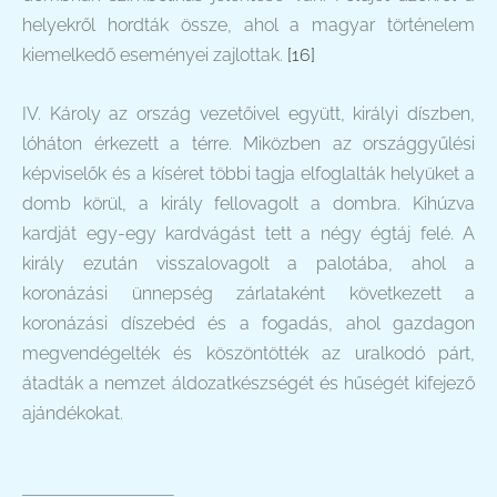
helyekről hordták össze, ahol a magyar történelem
kiemelkedő eseményei zajlottak.
[16]
IV. Károly az ország vezetőivel együtt, királyi díszben,
lóháton érkezett a térre. Miközben az országgyűlési
képviselők és a kíséret többi tagja elfoglalták helyüket a
domb körül, a király fellovagolt a dombra. Kihúzva
kardját egy-egy kardvágást tett a négy égtáj felé. A
király ezután visszalovagolt a palotába, ahol a
koronázási ünnepség zárlataként következett a
koronázási díszebéd és a fogadás, ahol gazdagon
megvendégelték és köszöntötték az uralkodó párt,
átadták a nemzet áldozatkészségét és hűségét kifejező
ajándékokat.