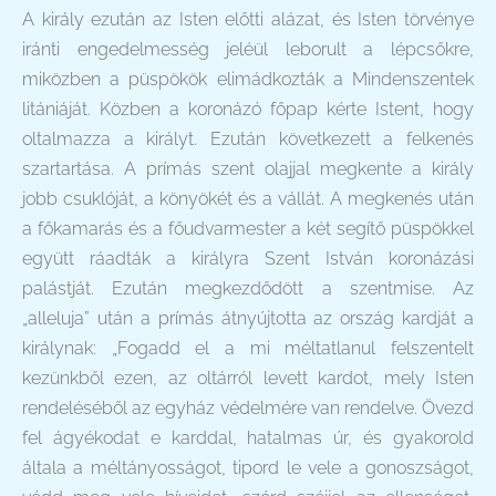
A király ezután az Isten előtti alázat, és Isten törvénye
iránti engedelmesség jeléül leborult a lépcsőkre,
miközben a püspökök elimádkozták a Mindenszentek
litániáját. Közben a koronázó főpap kérte Istent, hogy
oltalmazza a királyt. Ezután következett a felkenés
szartartása. A prímás szent olajjal megkente a király
jobb csuklóját, a könyökét és a vállát. A megkenés után
a főkamarás és a főudvarmester a két segítő püspökkel
együtt ráadták a királyra Szent István koronázási
palástját. Ezután megkezdődött a szentmise. Az
„alleluja” után a prímás átnyújtotta az ország kardját a
királynak: „Fogadd el a mi méltatlanul felszentelt
kezünkből ezen, az oltárról levett kardot, mely Isten
rendeléséből az egyház védelmére van rendelve. Övezd
fel ágyékodat e karddal, hatalmas úr, és gyakorold
általa a méltányosságot, tipord le vele a gonoszságot,