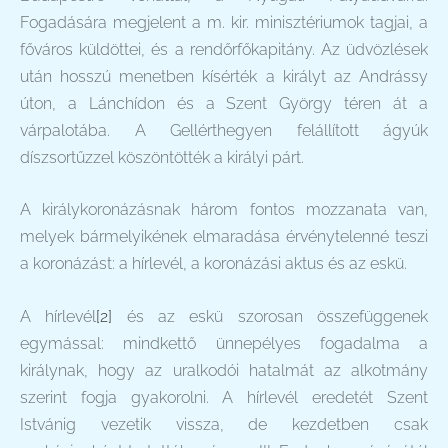
Fogadására megjelent a m. kir. minisztériumok tagjai, a
főváros küldöttei, és a rendőrfőkapitány. Az üdvözlések
után hosszú menetben kísérték a királyt az Andrássy
úton, a Lánchídon és a Szent György téren át a
várpalotába. A Gellérthegyen felállított ágyúk
díszsortűzzel köszöntötték a királyi párt.
A királykoronázásnak három fontos mozzanata van,
melyek bármelyikének elmaradása érvénytelenné teszi
a koronázást: a hírlevél, a koronázási aktus és az eskü.
A hírlevél
[2]
és az eskü szorosan összefüggenek
egymással: mindkettő ünnepélyes fogadalma a
királynak, hogy az uralkodói hatalmát az alkotmány
szerint fogja gyakorolni. A hírlevél eredetét Szent
Istvánig vezetik vissza, de kezdetben csak