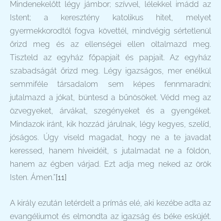
Mindenekelőtt légy jámbor; szívvel, lélekkel imádd az
Istent; a keresztény katolikus hitet, melyet
gyermekkorodtól fogva követtél, mindvégig sértetlenül
őrizd meg és az ellenségei ellen oltalmazd meg.
Tiszteld az egyház főpapjait és papjait. Az egyház
szabadságát őrizd meg. Légy igazságos, mer enélkül
semmiféle társadalom sem képes fennmaradni;
jutalmazd a jókat, büntesd a bűnösöket. Védd meg az
özvegyeket, árvákat, szegényeket és a gyengéket.
Mindazok iránt, kik hozzád járulnak, légy kegyes, szelíd,
jóságos. Úgy viseld magadat, hogy ne a te javadat
keressed, hanem híveidéit, s jutalmadat ne a földön,
hanem az égben várjad. Ezt adja meg neked az örök
Isten. Ámen.”
[11]
A király ezután letérdelt a prímás elé, aki kezébe adta az
evangéliumot és elmondta az igazság és béke esküjét.