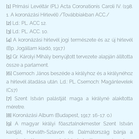
[1]
Prímási Levéltár (PL) Acta Coronationis Caroli IV. (198.
1. A koronázási Hírlevél) /Továbbiakban ACC./
[2]
Ld.: PL. ACC 12.
[3]
Ld.: PL. ACC. 10.
[4]
A koronázási hírlevél jogi természete és az új hírlevél
(Bp. Jogállam kiadó, 1917.)
[5]
Gr. Károlyi Mihály benyújtott tervezete alapján állította
össze a parlament.
[6]
Csernoch János beszéde a királyhoz és a királynéhoz
a hírlevél átadása után. Ld.: PL. Csernoch: Magánlevelek
(Cs7)
[7]
Szent István palástját maga a királyné alakította
méretre.
[8]
Koronázási Album (Budapest, 1917. 16-17. o.)
[9]
A magyar királyi főasztalnokmester Szent István
kardját, Horváth-Szlavon és Dalmátország bánja a