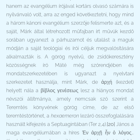
hanem az evangélium írójával kortárs olvasó számára is
nyilvánvaló volt, arra az enged következtetni, hogy mind
a három kánoni evangélium szerzője felismerte azt, és a
saját, Márk által létrehozott műfajban írt művük kezdő
sorában ugyanezt a párhuzamot és utalást a maguk
módján a saját teológiai és írói céljuk megvalósítására
alkalmazták is. A görög nyelvű, de zsidókeresztény
közösségnek író Máté még szórendjében és
mondatszerkezetében is ugyanazt a nyelvtani
szerkezetet használja, mint Márk, de ἀρχή (kezdet)
helyett nála a βίβλος γενέσεως lesz a hiányos mondat
névszói állítmánya, amely nemcsak szó szerint a
Teremtés könyvének görög címe, de az első
teremtéstörténet, a
hexaemeron
lezáró összefoglalására
használt kifejezés a Septuagintában (Ter 2,4).
[20]
János a
maga evangéliumában a híres Ἐν ἀρχῇ ἦν ὁ λόγος…