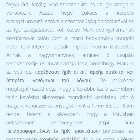
fogva (ἀπ᾽ ἀρχῆς)
való szemtanúira és az Ige szolgáira
vonatkozik. Azzal, hogy Lukács a korábbi
evangéliumokról szólva a szemtanúság gondolatával és
az Ige szolgálatával köti össze Márk evangéliumának
kezdőszavát talán pont a márki hagyomány mögötti
Péter tekintélyének adózik implicit módon tisztelettel.
Annak a hagyománynak, aminek ő csupán
rendszerezője és továbbadója lesz, aminthogy Márk is
az volt (1,2: παρέδοσαν ἡμῖν οἱ ἀπ᾽ ἀρχῆς αὐτόπται καὶ
ὑπηρέται γενόμενοι τοῦ λόγου). De művének
megfogalmazott célja, hogy a korábbi, (az ő szemében
talán kevésbé sikeresnek mondható) kísérletek után ő
maga is
rendezze
az anyagot (mint a Teremtésben Isten
rendet teremt a káoszban): hogy a körükben
beteljesedett
eseményeket (περὶ τῶν
πεπληροφορημένων ἐν ἡμῖν πραγμάτων) gondosan és
rendszeresen (ἀκριβῶς, καθεξῆς) írja le, és ezzel a λόγος