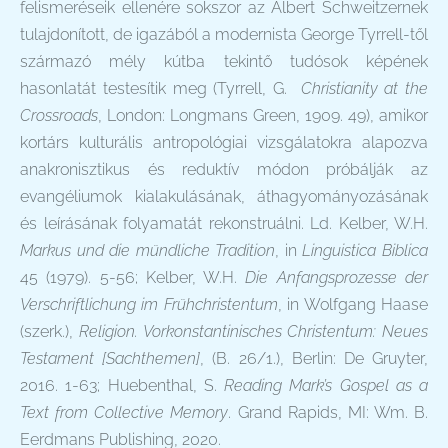
felismeréseik ellenére sokszor az Albert Schweitzernek
tulajdonított, de igazából a modernista George Tyrrell-től
származó mély kútba tekintő tudósok képének
hasonlatát testesítik meg (Tyrrell, G.
Christianity at the
Crossroads
, London: Longmans Green, 1909. 49), amikor
kortárs kulturális antropológiai vizsgálatokra alapozva
anakronisztikus és reduktív módon próbálják az
evangéliumok kialakulásának, áthagyományozásának
és leírásának folyamatát rekonstruálni. Ld. Kelber, W.H.
Markus und die mündliche Tradition
, in
Linguistica Biblica
45 (1979). 5-56; Kelber, W.H.
Die Anfangsprozesse der
Verschriftlichung im Frühchristentum
, in Wolfgang Haase
(szerk.),
Religion. Vorkonstantinisches Christentum: Neues
Testament [Sachthemen]
, (B. 26/1.), Berlin: De Gruyter,
2016. 1-63; Huebenthal, S.
Reading Mark’s Gospel as a
Text from Collective Memory
. Grand Rapids, MI: Wm. B.
Eerdmans Publishing, 2020.