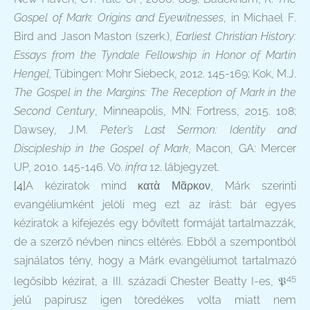
Gospel of Mark: Origins and Eyewitnesses
, in Michael F.
Bird and Jason Maston (szerk.),
Earliest Christian History:
Essays from the Tyndale Fellowship in Honor of Martin
Hengel,
Tübingen: Mohr Siebeck, 2012. 145-169; Kok, M.J.
The Gospel in the Margins: The Reception of Mark in the
Second Century
, Minneapolis, MN: Fortress, 2015. 108;
Dawsey, J.M.
Peter’s Last Sermon: Identity and
Discipleship in the Gospel of Mark
, Macon, GA: Mercer
UP, 2010. 145-146. Vö.
infra
12. lábjegyzet.
[4]
A kéziratok mind κατὰ Μᾶρκον, Márk szerinti
evangéliumként jelöli meg ezt az írást: bár egyes
kéziratok a kifejezés egy bővített formáját tartalmazzák,
de a szerző névben nincs eltérés. Ebből a szempontból
sajnálatos tény, hogy a Márk evangéliumot tartalmazó
45
legősibb kézirat, a III. századi Chester Beatty I-es, 𝔓
jelű papirusz igen töredékes volta miatt nem