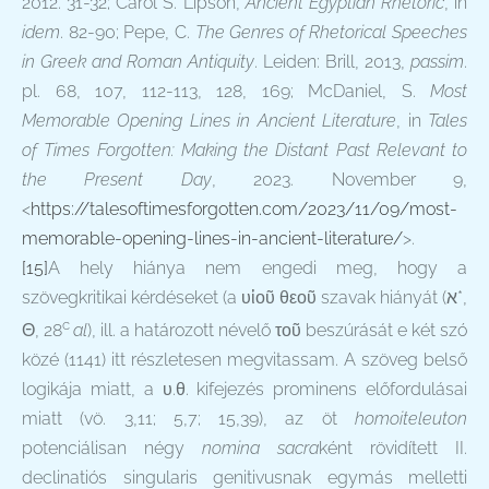
2012. 31-32; Carol S. Lipson,
Ancient Egyptian Rhetoric
, in
idem
. 82-90; Pepe, C.
The Genres of Rhetorical Speeches
in Greek and Roman Antiquity
. Leiden: Brill, 2013,
passim
.
pl. 68, 107, 112-113, 128, 169; McDaniel, S.
Most
Memorable Opening Lines in Ancient Literature
, in
Tales
of Times Forgotten: Making the Distant Past Relevant to
the Present Day
, 2023. November 9,
<
https://talesoftimesforgotten.com/2023/11/09/most-
memorable-opening-lines-in-ancient-literature/
>.
[15]
A hely hiánya nem engedi meg, hogy a
szövegkritikai kérdéseket (a υἱοῦ θεοῦ szavak hiányát (
א
*,
c
Θ, 28
al
), ill. a határozott névelő τοῦ beszúrását e két szó
közé (1141) itt részletesen megvitassam. A szöveg belső
logikája miatt, a υ.θ. kifejezés prominens előfordulásai
miatt (vö. 3,11; 5,7; 15,39), az öt
homoiteleuton
potenciálisan négy
nomina sacra
ként rövidített II.
declinatiós singularis genitivusnak egymás melletti