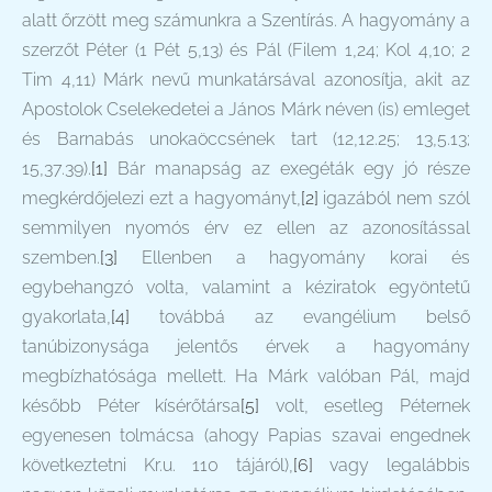
alatt őrzött meg számunkra a Szentírás. A hagyomány a
szerzőt Péter (1 Pét 5,13) és Pál (Filem 1,24; Kol 4,10; 2
Tim 4,11) Márk nevű munkatársával azonosítja, akit az
Apostolok Cselekedetei a János Márk néven (is) emleget
és Barnabás unokaöccsének tart (12,12.25; 13,5.13;
15,37.39).
[1]
Bár manapság az exegéták egy jó része
megkérdőjelezi ezt a hagyományt,
[2]
igazából nem szól
semmilyen nyomós érv ez ellen az azonosítással
szemben.
[3]
Ellenben a hagyomány korai és
egybehangzó volta, valamint a kéziratok egyöntetű
gyakorlata,
[4]
továbbá az evangélium belső
tanúbizonysága jelentős érvek a hagyomány
megbízhatósága mellett. Ha Márk valóban Pál, majd
később Péter kísérőtársa
[5]
volt, esetleg Péternek
egyenesen tolmácsa (ahogy Papias szavai engednek
következtetni Kr.u. 110 tájáról),
[6]
vagy legalábbis