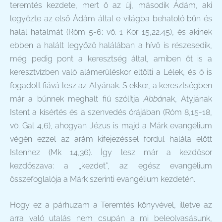
teremtés kezdete, mert ő az új, második Ádám, aki
legyőzte az első Ádám által e világba behatoló bűn és
halál hatalmát (Róm 5-6; vö. 1 Kor 15,22.45), és akinek
ebben a halált legyőző halálában a hívő is részesedik,
még pedig pont a keresztség által, amiben őt is a
keresztvízben való alámerüléskor eltölti a Lélek, és ő is
fogadott fiává lesz az Atyának. S ekkor, a keresztségben
már a bűnnek meghalt fiú szólítja
Abbá
nak, Atyjának
Istent a kísértés és a szenvedés órájában (Róm 8,15-18,
vö. Gal 4,6), ahogyan Jézus is majd a Márk evangélium
végén ezzel az arám kifejezéssel fordul halála előtt
Istenhez (Mk 14,36). Így lesz már a kezdősor
kezdőszava: a „kezdet”, az egész evangélium
összefoglalója a Márk szerinti evangélium kezdetén.
Hogy ez a párhuzam a Teremtés könyvével, illetve az
arra való utalás nem csupán a mi beleolvasásunk,