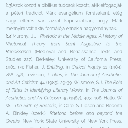
[13]
Azok között a biblikus tudósok között, akik elfogadják
a péteri tradíciót Márk evangélium forrásaként, elég
nagy eltérés van azzal kapcsolatban, hogy Márk
mennyire volt aktív formálója ennek a hagyománynak.
[14]
Murphy, J.J.,
Rhetoric in the Middle Ages: A History of
Rhetorical Theory from Saint Augustine to the
Renaissance
(Medieval and Renaissance Texts and
Studies 227), Berkeley: University of California Press,
1981. 99; Fisher, J.
Entitling
, in
Critical Inquiry
11 (1984).
286-298; Levinson, J.
Titles
, in
The Journal of Aesthetics
and Art Criticism
44 (1985). 29-39; Wilsmore, S.J.
The Role
of Titles in Identifying Literary Works
, in
The Journal of
Aesthetics and Art Criticism
45 (1987), 403-408; Hallo, W.
W.
The Birth of Rhetoric
, in Carol S. Lipson and Roberta
A. Binkley (szerk.).
Rhetoric before and beyond the
Greeks
. New York: State University of New York Press,