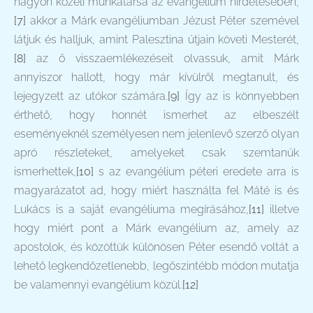
nagyon közeli munkatársa az evangélium hirdetésében,
[7]
akkor a Márk evangéliumban Jézust Péter szemével
látjuk és halljuk, amint Palesztina útjain követi Mesterét,
[8]
az ő visszaemlékezéseit olvassuk, amit Márk
annyiszor hallott, hogy már kívülről megtanult, és
lejegyzett az utókor számára.
[9]
Így az is könnyebben
érthető, hogy honnét ismerhet az elbeszélt
eseményeknél személyesen nem jelenlevő szerző olyan
apró részleteket, amelyeket csak szemtanúk
ismerhettek,
[10]
s az evangélium péteri eredete arra is
magyarázatot ad, hogy miért használta fel Máté is és
Lukács is a saját evangéliuma megírásához,
[11]
illetve
hogy miért pont a Márk evangélium az, amely az
apostolok, és közöttük különösen Péter esendő voltát a
lehető legkendőzetlenebb, legőszintébb módon mutatja
be valamennyi evangélium közül.
[12]