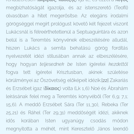
megbízhatóságát igazolja, és az istenszerető (Teofil)
olvasóban a hitet megerősítse. Az elegáns irodalmi
görögséggel megírt prológust követő két fejezet viszont
Lukácsnál is félreérthetetlenül a Septuaguintára és azon
belül is a Teremtés könyvének elbeszélésére alludál,
hiszen Lukács a semita behatású görög fordítás
nyelvezetét idézi stílusában annak az elbeszélésére,
hogy hogyan
teljesednek be
Isten ígéretei
kezdettől
fogva tett ígéretei Krisztusban, akinek születése
körülményei az Ószövetség előképeit idézik.
[22]
Zakariás
és Erzsébet igaz (δίκαιος) volta (Lk 1,6) Noé és Ábrahám
leírásának felel meg a Teremtés könyvéből (Ter 6,9; 7,1;
15,6). A meddő Erzsébet Sára (Ter 11,30), Rebeka (Ter
25,21) és Ráhel (Ter 29,31) meddőségét idézi, akiknek
idős korában Isten ugyanúgy csodás módon
megnyitotta a méhét, mint Keresztelő János leendő