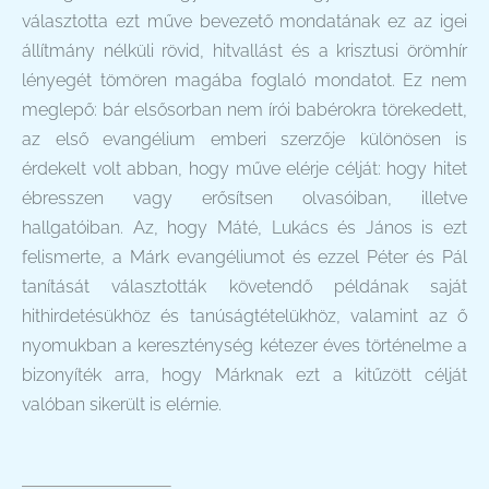
választotta ezt műve bevezető mondatának ez az igei
állítmány nélküli rövid, hitvallást és a krisztusi örömhír
lényegét tömören magába foglaló mondatot. Ez nem
meglepő: bár elsősorban nem írói babérokra törekedett,
az első evangélium emberi szerzője különösen is
érdekelt volt abban, hogy műve elérje célját: hogy hitet
ébresszen vagy erősítsen olvasóiban, illetve
hallgatóiban. Az, hogy Máté, Lukács és János is ezt
felismerte, a Márk evangéliumot és ezzel Péter és Pál
tanítását választották követendő példának saját
hithirdetésükhöz és tanúságtételükhöz, valamint az ő
nyomukban a kereszténység kétezer éves történelme a
bizonyíték arra, hogy Márknak ezt a kitűzött célját
valóban sikerült is elérnie.