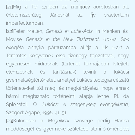
[21]
Míg a Ter 1,1-ben az ἐποίησεν aoristosban áll,
értelemszerűleg Jánosnál az ἦν praeteritum
imperfectumban.
[22]
Peter Mallen,
Genesis in Luke-Acts
, in Menken és
Moyise.
Genesis in the New Testament
. 60-82. Sok
exegéta annyira párhuzamba állítja a Lk 1-2-t a
Teremtés könyvének első tizenegy fejezetével, hogy
egyenesen midrásnak (történet formájában kifejtett
elemzésnek és tanításnak) tekinti a lukácsi
gyermekségtörténetet, amelyet Lukács teológiai célzatú
történetekkel tölt meg, és megkérdőjelezi, hogy annak
bármi megbízható történelmi alapja lenne. Pl. da
Spionetoli, O.
Lukács: A szegénység evangéliuma
,
Szeged: Agapé, 1996. 41-51.
[23]
Különösen a
Magnificat
szövege pedig Hanna
meddőségét és gyermeke születése utáni öröméneket