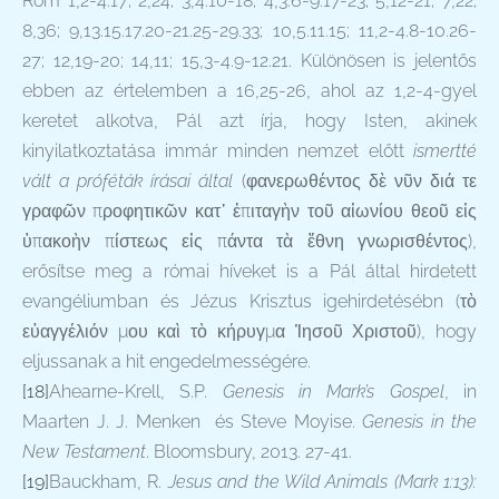
Róm 1,2-4.17; 2,24; 3,4.10-18; 4,3.6-9.17-23; 5,12-21; 7,22;
8,36; 9,13.15.17.20-21.25-29.33; 10,5.11.15; 11,2-4.8-10.26-
27; 12,19-20; 14,11; 15,3-4.9-12.21. Különösen is jelentős
ebben az értelemben a 16,25-26, ahol az 1,2-4-gyel
keretet alkotva, Pál azt írja, hogy Isten, akinek
kinyilatkoztatása immár minden nemzet előtt
ismertté
vált a próféták írásai által
(φανερωθέντος δὲ νῦν διά τε
γραφῶν προφητικῶν κατ᾽ ἐπιταγὴν τοῦ αἰωνίου θεοῦ εἰς
ὑπακοὴν πίστεως εἰς πάντα τὰ ἔθνη γνωρισθέντος),
erősítse meg a római híveket is a Pál által hirdetett
evangéliumban és Jézus Krisztus igehirdetésébn (τὸ
εὐαγγέλιόν μου καὶ τὸ κήρυγμα Ἰησοῦ Χριστοῦ), hogy
eljussanak a hit engedelmességére.
[18]
Ahearne-Krell, S.P.
Genesis in Mark’s Gospel
, in
Maarten J. J. Menken és Steve Moyise.
Genesis in the
New Testament
. Bloomsbury, 2013. 27-41.
[19]
Bauckham, R.
Jesus and the Wild Animals (Mark 1:13):