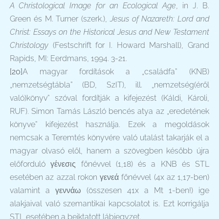
A Christological Image for an Ecological Age
, in J. B.
Green és M. Turner (szerk.),
Jesus of Nazareth: Lord and
Christ: Essays on the Historical Jesus and New Testament
Christology
(Festschrift for I. Howard Marshall), Grand
Rapids, MI: Eerdmans, 1994. 3-21.
[20]
A magyar fordítások a „családfa” (KNB)
„nemzetségtábla” (BD, SzIT), ill. „nemzetség(éről
való)könyv” szóval fordítják a kifejezést (Káldi, Károli,
RUF). Simon Tamás László bencés atya az „eredetének
könyve” kifejezést használja. Ezek a megoldások
nemcsak a Teremtés könyvére való utalást takarják el a
magyar olvasó elől, hanem a szövegben később újra
előforduló γένεσις főnévvel (1,18) és a KNB és STL
esetében az azzal rokon γενεά főnévvel (4x az 1,17-ben)
valamint a γεννάω (összesen 41x a Mt 1-ben!) ige
alakjaival való szemantikai kapcsolatot is. Ezt korrigálja
STL esetében a beiktatott lábjegyzet.