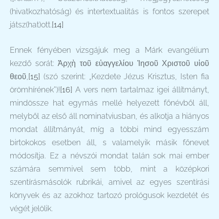
(hivatkozhatóság) és intertextualitás is fontos szerepet
játsz(hat)ott.
[14]
Ennek fényében vizsgájuk meg a Márk evangélium
kezdő sorát: Ἀρχὴ τοῦ εὐαγγελίου Ἰησοῦ Χριστοῦ υἱοῦ
θεοῦ,
[15]
(szó szerint: „Kezdete Jézus Krisztus, Isten fia
örömhírének”)!
[16]
A vers nem tartalmaz igei állítmányt,
mindössze hat egymás mellé helyezett főnévből áll,
melyből az első áll nominatviusban, és alkotja a hiányos
mondat állítmányát, míg a többi mind egyesszám
birtokokos esetben áll, s valamelyik másik főnevet
módosítja. Ez a névszói mondat talán sok mai ember
számára semmivel sem több, mint a középkori
szentírásmásolók rubrikái, amivel az egyes szentírási
könyvek és az azokhoz tartozó prológusok kezdetét és
végét jelölik.