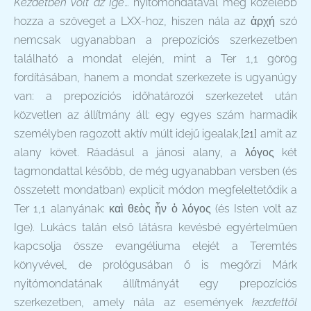
Kezdetben volt az Ige
… nyitómondatával még közelebb
hozza a szöveget a LXX-hoz, hiszen nála az ἀρχή szó
nemcsak ugyanabban a prepozíciós szerkezetben
található a mondat elején, mint a Ter 1,1 görög
fordításában, hanem a mondat szerkezete is ugyanúgy
van: a prepozíciós időhatározói szerkezetet után
közvetlen az állítmány áll: egy egyes szám harmadik
személyben ragozott aktív múlt idejű igealak,
[21]
amit az
alany követ. Ráadásul a jánosi alany, a λόγος két
tagmondattal később, de még ugyanabban versben (és
összetett mondatban) explicit módon megfeleltetődik a
Ter 1,1 alanyának: καὶ θεὸς ἦν ὁ λόγος (és Isten volt az
Ige). Lukács talán első látásra kevésbé egyértelműen
kapcsolja össze evangéliuma elejét a Teremtés
könyvével, de prológusában ő is megőrzi Márk
nyitómondatának állítmányát egy prepozíciós
szerkezetben, amely nála az események
kezdettől