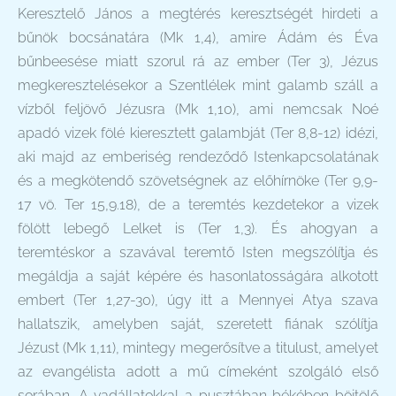
Keresztelő János a megtérés keresztségét hirdeti a
bűnök bocsánatára (Mk 1,4), amire Ádám és Éva
bűnbeesése miatt szorul rá az ember (Ter 3), Jézus
megkeresztelésekor a Szentlélek mint galamb száll a
vízből feljövő Jézusra (Mk 1,10), ami nemcsak Noé
apadó vizek fölé kieresztett galambját (Ter 8,8-12) idézi,
aki majd az emberiség rendeződő Istenkapcsolatának
és a megkötendő szövetségnek az előhírnöke (Ter 9,9-
17 vö. Ter 15,9.18), de a teremtés kezdetekor a vizek
fölött lebegő Lelket is (Ter 1,3). És ahogyan a
teremtéskor a szavával teremtő Isten megszólítja és
megáldja a saját képére és hasonlatosságára alkotott
embert (Ter 1,27-30), úgy itt a Mennyei Atya szava
hallatszik, amelyben saját, szeretett fiának szólítja
Jézust (Mk 1,11), mintegy megerősítve a titulust, amelyet
az evangélista adott a mű címeként szolgáló első
sorában. A vadállatokkal a pusztában békében böjtölő