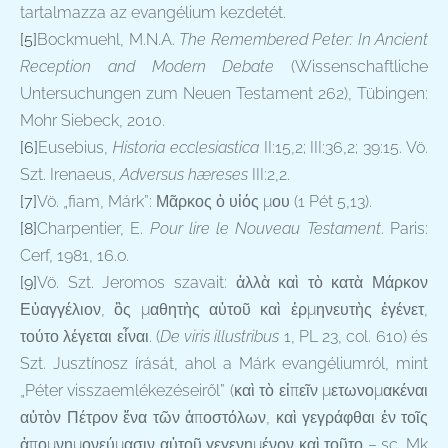
tartalmazza az evangélium kezdetét.
[5]
Bockmuehl, M.N.A.
The Remembered Peter: In Ancient
Reception and Modern Debate
(Wissenschaftliche
Untersuchungen zum Neuen Testament 262), Tübingen:
Mohr Siebeck, 2010.
[6]
Eusebius,
Historia ecclesiastica
II:15,2; III:36,2; 39:15. Vö.
Szt. Irenaeus,
Adversus hæreses
III:2,2.
[7]
Vö. „fiam, Márk”: Μᾶρκος ὁ υἱός μου (1 Pét 5,13).
[8]
Charpentier, E.
Pour lire le Nouveau Testament
. Paris:
Cerf, 1981, 16.o.
[9]
Vö. Szt. Jeromos szavait: ἀλλὰ καὶ τὸ κατὰ Μάρκον
Εὐαγγέλιον, ὃς μαθητὴς αὐτοῦ καὶ ἑρμηνευτὴς ἐγένετ,
τούτο λέγεται εἶναι. (
De viris illustribus
1, PL 23, col. 610) és
Szt. Jusztínosz írását, ahol a Márk evangéliumról, mint
„Péter visszaemlékezéseiről” (καὶ τὸ εἰπεῖν μετωνομακέναι
αὐτὸν Πέτρον ἕνα τῶν ἀποστόλων, καὶ γεγράφθαι ἐν τοῖς
ἀπομνημονεύμασιν αὐτοῦ γεγενημένον καὶ τοῦτο – sc. Mk