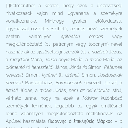
[1]
Felmerülhet a kérdés, hogy ezek a újszövetségi
hivatkozások vajon mind ugyanarra a személyre
vonatkoznak-e. Minthogy gyakori előfordulású,
egymással összetéveszthető, azonos nevű személyek
esetén valamilyen
epitheton ornans
vagy
megkülönböztető (pl. patronym vagy toponym) nevet
használnak az újszövetségi szerzők (pl. a
názéreti
Jézus,
a
magdalai
Mária,
Jakab anyja
Mária, a
másik
Mária, az
alámerítő
(ti.
keresztelő
)
János,
Jónás fia
Simon,
Péternek
nevezett
Simon,
kyrénei
(ti.
cirénei
) Simon,
Jusztusznak
nevezett
Barszabbasz,
Barnabásnak
nevezett József, a
karióti
Júdás, a
másik
Júdás,
nem az aki elárulta
,
stb.),
várható lenne, hogy ha ezek a
Márkok
különböző
személyek lennének, legalább az egyik említésnél
lenne valamilyen megkülönböztető melléknevük. Az
ApCsel használata (Ἰωάννης ὁ ἐπικληθείς Μᾶρκος –
a