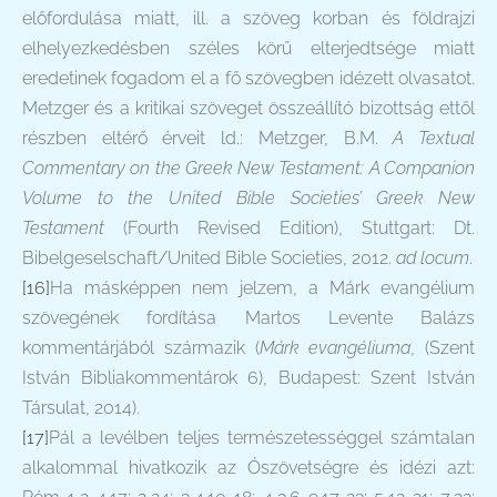
előfordulása miatt, ill. a szöveg korban és földrajzi
elhelyezkedésben széles körű elterjedtsége miatt
eredetinek fogadom el a fő szövegben idézett olvasatot.
Metzger és a kritikai szöveget összeállító bizottság ettől
részben eltérő érveit ld.: Metzger, B.M.
A Textual
Commentary on the Greek New Testament: A Companion
Volume to the United Bible Societies’ Greek New
Testament
(Fourth Revised Edition), Stuttgart: Dt.
Bibelgeselschaft/United Bible Societies, 2012.
ad locum
.
[16]
Ha másképpen nem jelzem, a Márk evangélium
szövegének fordítása Martos Levente Balázs
kommentárjából származik (
Márk evangéliuma
, (Szent
István Bibliakommentárok 6), Budapest: Szent István
Társulat, 2014).
[17]
Pál a levélben teljes természetességgel számtalan
alkalommal hivatkozik az Ószövetségre és idézi azt: