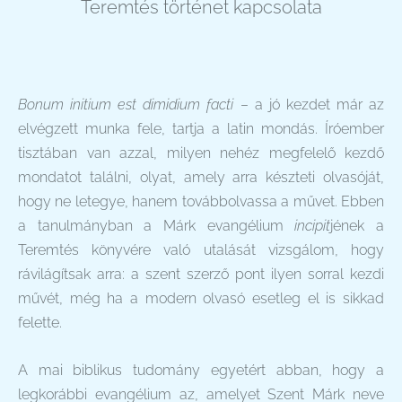
Teremtés történet kapcsolata
Bonum initium est dimidium facti
– a jó kezdet már az
elvégzett munka fele, tartja a latin mondás. Íróember
tisztában van azzal, milyen nehéz megfelelő kezdő
mondatot találni, olyat, amely arra készteti olvasóját,
hogy ne letegye, hanem továbbolvassa a művet. Ebben
a tanulmányban a Márk evangélium
incipit
jének a
Teremtés könyvére való utalását vizsgálom, hogy
rávilágítsak arra: a szent szerző pont ilyen sorral kezdi
művét, még ha a modern olvasó esetleg el is sikkad
felette.
A mai biblikus tudomány egyetért abban, hogy a
legkorábbi evangélium az, amelyet Szent Márk neve