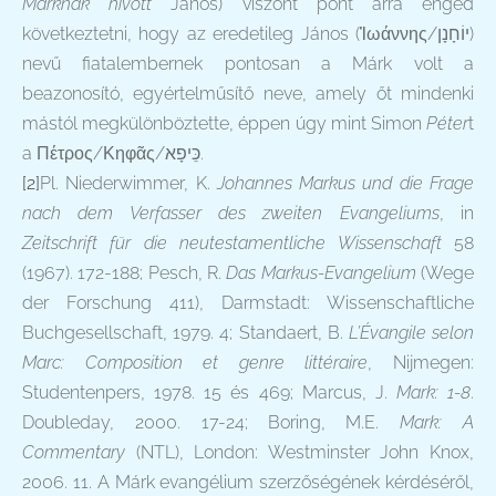
Márknak hívott
János) viszont pont arra enged
következtetni, hogy az eredetileg János (Ἰωάννης/
יוֹחָנָן
‎)
nevű fiatalembernek pontosan a Márk volt a
beazonosító, egyértelműsítő neve, amely őt mindenki
mástól megkülönböztette, éppen úgy mint Simon
Péter
t
a Πέτρος/Κηφᾶς/
כֵּיפָא
.
[2]
Pl. Niederwimmer, K.
Johannes Markus und die Frage
nach dem Verfasser des zweiten Evangeliums
, in
Zeitschrift für die neutestamentliche Wissenschaft
58
(1967). 172-188; Pesch, R.
Das Markus-Evangelium
(Wege
der Forschung 411), Darmstadt: Wissenschaftliche
Buchgesellschaft, 1979. 4; Standaert, B.
L’Évangile selon
Marc: Composition et genre littéraire
, Nijmegen:
Studentenpers, 1978. 15 és 469; Marcus, J.
Mark: 1-8
.
Doubleday, 2000. 17-24; Boring, M.E.
Mark: A
Commentary
(NTL), London: Westminster John Knox,
2006. 11. A Márk evangélium szerzőségének kérdéséről,