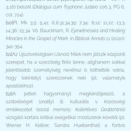
3,16) beszél (
Dialogus cum Tryphone Judæo
106,3, PG 6,
col. 724).
[10]
Pl. Mk 3,5; 5,41; 6,6.31.34.39; 7,34; 8,12; 11,12; 13,3;
14,36; 15,34. Vö. Bauckham, R.
Eyewitnesses and Healing
Miracles in the Gospel of Mark
, in
Biblical Annals
11 (2020).
341-354.
[11]
Az Újszövetségben (János) Márk nem játszik központi
szerepet, ha a szerzőség fiktív lenne, alighanem sokkal
jelentősebb személyiség nevéhez is köthették volna,
hogy tekintélyt szerezzenek neki (pl. valamelyik
apostoléhoz).
[12]
A péteri hagyományt megkérdőjelező, a
szóbeliséget (
orality
) ill. kulturális v. közösségi
emlékezetet (
social memory
;
kollektives Gedächtnis
)
vizsgáló kortárs kritikai exegetikai módszerek követői (pl.
Werner H. Kelber, Sandra Huebenthal) a fontos