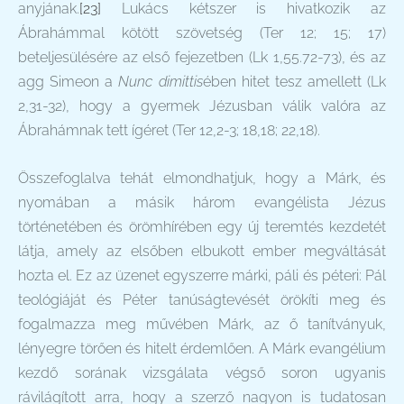
anyjának.
[23]
Lukács kétszer is hivatkozik az
Ábrahámmal kötött szövetség (Ter 12; 15; 17)
beteljesülésére az első fejezetben (Lk 1,55.72-73), és az
agg Simeon a
Nunc dimittis
ében hitet tesz amellett (Lk
2,31-32), hogy a gyermek Jézusban válik valóra az
Ábrahámnak tett ígéret (Ter 12,2-3; 18,18; 22,18).
Összefoglalva tehát elmondhatjuk, hogy a Márk, és
nyomában a másik három evangélista Jézus
történetében és örömhírében egy új teremtés kezdetét
látja, amely az elsőben elbukott ember megváltását
hozta el. Ez az üzenet egyszerre márki, páli és péteri: Pál
teológiáját és Péter tanúságtevését örökíti meg és
fogalmazza meg művében Márk, az ő tanítványuk,
lényegre törően és hitelt érdemlően. A Márk evangélium
kezdő sorának vizsgálata végső soron ugyanis
rávilágított arra, hogy a szerző nagyon is tudatosan