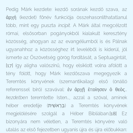
Pedig Márk kezdete: kezdő sorának kezdő szava, az
ἀρχή (kezdet) főnév funkciója összehasonlíthatatlanul
több, mint egy puszta
incipit
. A Márk által megcélzott
római, elsősorban pogányokból kialakult keresztény
közösség, ahogyan az az evangéliumból is és Pálnak
ugyanahhoz a közösséghez írt leveléből is kiderül, jól
ismerte az Ószövetség görög fordítását, a Septuagintát,
[17]
így aligha valószínű, hogy elsiklott volna afölött a
tény fölött, hogy Márk kezdőszava megegyezik a
Teremtés könyvének (szemantikailag) első (önálló
referenssel bíró) szavával: ἐν ἀρχῇ ἐποίησεν ὁ θεὸς…
kezdetben
teremtette Isten…, azzal a szóval, aminek
héber eredetije (
בְּרֵאשִׁית
) a Teremtés könyvének
megjelölésére szolgál a Héber Bibliában.
[18]
Ez
bizonyára nem véletlen, a Teremtés könyvére való
utalás az első fejezetben ugyanis újra és újra előbukkan: