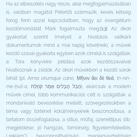
Ha az elbeszélés nagy része, akár megfogalmazásában
is, valóban magától Pétertől származik, kevés kétség
forog fenn azzal kapcsolatban, hogy az evangélium
kezdőmondatát Márk fogalmazta meg.
[13]
Az ókori
gyakorlat szerint (melyet a hivatalos vatikáni
dokumentumok mind a mai napig követnek), a művek
kezdő szavai gyakorta egyben azok címéül is szolgáltak;
a Tóra könyveire például azok kezdőszavaival
hivatkoznak a zsidók. Az ókori művekben a kezdő sorok
tehát (pl.
Arma virumque cano
, Μῆνιν ἄει δὲ θεά,
In-nin-
me-ḫuš-a
,
הֲבֵל הֲבָלִים אָמַר קֹהֶלֶת
), akárcsak a modern
művek címei, több kommunikációs célt is szolgáltak: a
mondanivaló bevezetése mellett, szövegezésükben a
téma vagy történet körülményeinek beazonosítása, a
tartalom összefoglalása, a stílus, műfaj, üzenettípus stb.
megjelölése, jó hangzás, tömörség, figyelemfelkeltés
(„reklám”), beazonosíthatóság, megjegyezhetőség