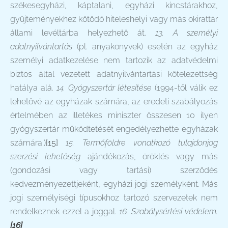
székesegyházi, káptalani, egyházi kincstárakhoz,
gyűjteményekhez kötődő hiteleshelyi vagy más okirattár
állami levéltárba helyezhető át.
13. A személyi
adatnyilvántartás
(pl. anyakönyvek) esetén az egyház
személyi adatkezelése nem tartozik az adatvédelmi
biztos által vezetett adatnyilvántartási kötelezettség
hatálya alá.
14. Gyógyszertár létesítése
(1994-től válik ez
lehetővé az egyházak számára, az eredeti szabályozás
értelmében az illetékes miniszter összesen 10 ilyen
gyógyszertár működtetését engedélyezhette egyházak
számára.)
[15]
15. Termőföldre vonatkozó tulajdonjog
szerzési lehetőség
ajándékozás, öröklés vagy más
(gondozási vagy tartási) szerződés
kedvezményezettjeként, egyházi jogi személyként. Más
jogi személyiségi típusokhoz tartozó szervezetek nem
rendelkeznek ezzel a joggal.
16. Szabálysértési védelem.
[16]