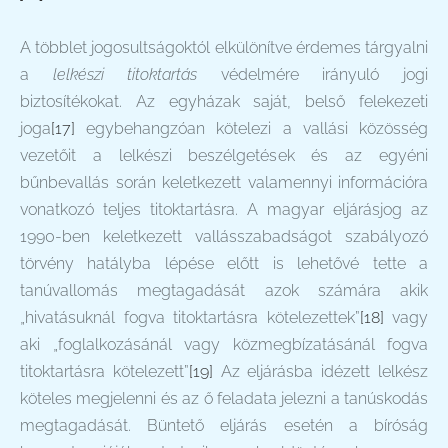
A többlet jogosultságoktól elkülönítve érdemes tárgyalni
a
lelkészi titoktartás
védelmére irányuló jogi
biztosítékokat. Az egyházak saját, belső felekezeti
joga
[17]
egybehangzóan kötelezi a vallási közösség
vezetőit a lelkészi beszélgetések és az egyéni
bűnbevallás során keletkezett valamennyi információra
vonatkozó teljes titoktartásra. A magyar eljárásjog az
1990-ben keletkezett vallásszabadságot szabályozó
törvény hatályba lépése előtt is lehetővé tette a
tanúvallomás megtagadását azok számára akik
„hivatásuknál fogva titoktartásra kötelezettek”
[18]
vagy
aki „foglalkozásánál vagy közmegbízatásánál fogva
titoktartásra kötelezett”
[19]
Az eljárásba idézett lelkész
köteles megjelenni és az ő feladata jelezni a tanúskodás
megtagadását. Büntető eljárás esetén a bíróság