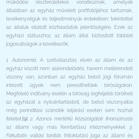
működési részterületekre vonatkoznak, amelyek
általában az egyház műveleti portfoliójához tartoznak,
tevékenységük és teljesítményük érdekében; tekintettel
az általuk ellátott közfeladatok jelentőségére. Ezek az
egyházi státuszhoz az állam által biztosított többlet
jogosultságok a következők:
1. Autonómia
. A szétválasztás elvén az állam és az
egyház között nem alárendelődés, hanem mellérendelt
viszony van, azonban az egyház belső jogi fórumán
intézett ügyek nem peresíthetőek bíróságokon.
Megfelelő indítvány esetén a bíróság legfeljebb törölheti
az egyházat a nyilvántartásból, de belső viszonyaiba
még perindítási szándék (eljárás) esetén sem hozhat
ítéletet.
[9]
2. Azonos mértékű közszolgálati finanszírozás
az állami vagy más fenntartású intézményekkel.
3.
Fakultatív vallási tanítás
(hitoktatás) joga az állami és