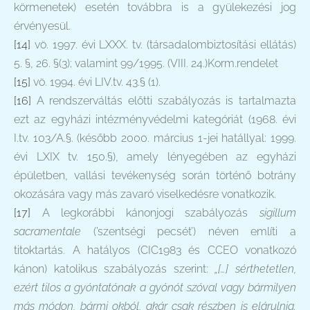
körmenetek) esetén továbbra is a gyülekezési jog
érvényesül.
[14]
vö. 1997. évi LXXX. tv. (társadalombiztosítási ellátás)
5. §, 26. §(3); valamint 99/1995. (VIII. 24.)Korm.rendelet
[15]
vö. 1994. évi LIV.tv. 43.§ (1).
[16]
A rendszerváltás előtti szabályozás is tartalmazta
ezt az egyházi intézményvédelmi kategóriát (1968. évi
I.tv. 103/A.§. (később 2000. március 1-jei hatállyal: 1999.
évi LXIX tv. 150.§), amely lényegében az egyházi
épületben, vallási tevékenység során történő botrány
okozására vagy más zavaró viselkedésre vonatkozik.
[17]
A legkorábbi kánonjogi szabályozás
sigillum
sacramentale
(’szentségi pecsét’) néven említi a
titoktartás. A hatályos (CIC1983 és CCEO vonatkozó
kánon) katolikus szabályozás szerint:
„[…] sérthetetlen,
ezért tilos a gyóntatónak a gyónót szóval vagy bármilyen
más módon, bármi okból, akár csak részben is elárulnia.