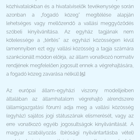
közhivatalokban és a hivatalviselők tevékenysége során
azonban a „fogadó közeg” megítélése alapján
lehetséges vagy mellőzendő a vallási meggyőződés
szóbeli kinyilvánítása. Az egyház tagjának nem
kötelessége a „térítés” az egyházi közösségen kívül
(amennyiben ezt egy vallási közösség a tagja számára
szankcionált módon előírja, az állam vonatkozó normatív
rendjének megfelelően jogosult ennek a végrehajtására,
a fogadó közeg zavarása nélkül).
[5]
Az európai állam-egyházi viszony modelljeiben
általában az államhatalom végrehajtó alrendszere
(államigazgatási fórum) adja meg a vallási közösség
(egyház) sajátos jogi státuszának elismerését, vagy az
erre vonatkozó egyéb jogosultságok kinyilvánítását. A
magyar szabályozás (bírósági nyilvántartásba vétel)