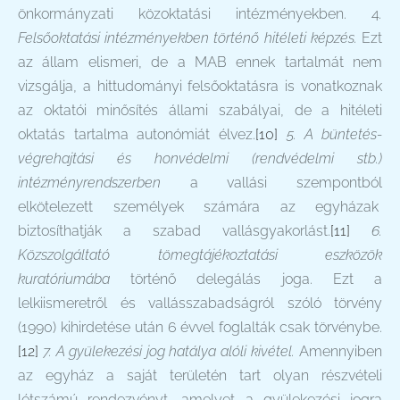
önkormányzati közoktatási intézményekben. 4
.
Felsőoktatási intézményekben történő hitéleti képzés.
Ezt
az állam elismeri, de a MAB ennek tartalmát nem
vizsgálja, a hittudományi felsőoktatásra is vonatkoznak
az oktatói minősítés állami szabályai, de a hitéleti
oktatás tartalma autonómiát élvez.
[10]
5. A büntetés-
végrehajtási és honvédelmi (rendvédelmi stb.)
intézményrendszerben
a vallási szempontból
elkötelezett személyek számára az egyházak
biztosíthatják a szabad vallásgyakorlást.
[11]
6.
Közszolgáltató tömegtájékoztatási eszközök
kuratóriumába
történő delegálás joga. Ezt a
lelkiismeretről és vallásszabadságról szóló törvény
(1990) kihirdetése után 6 évvel foglalták csak törvénybe.
[12]
7. A gyülekezési jog hatálya alóli kivétel.
Amennyiben
az egyház a saját területén tart olyan részvételi
létszámú rendezvényt, amelyet a gyülekezési jogra