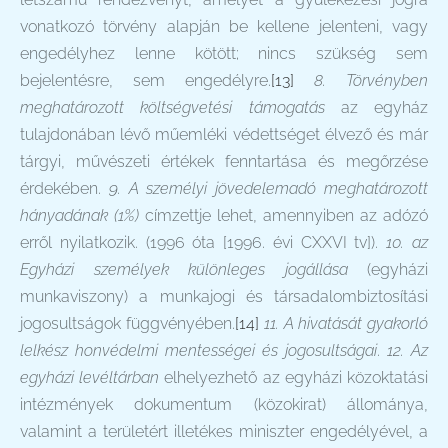
vonatkozó törvény alapján be kellene jelenteni, vagy
engedélyhez lenne kötött; nincs szükség sem
bejelentésre, sem engedélyre.
[13]
8. Törvényben
meghatározott költségvetési támogatás
az egyház
tulajdonában lévő műemléki védettséget élvező és már
tárgyi, művészeti értékek fenntartása és megőrzése
érdekében.
9. A személyi jövedelemadó meghatározott
hányadának (1%)
címzettje lehet, amennyiben az adózó
erről nyilatkozik. (1996 óta [1996. évi CXXVI tv]).
10. az
Egyházi személyek különleges jogállása
(egyházi
munkaviszony) a munkajogi és társadalombiztosítási
jogosultságok függvényében.
[14]
11. A hivatását gyakorló
lelkész honvédelmi mentességei és jogosultságai
.
12. Az
egyházi levéltárban
elhelyezhető az egyházi közoktatási
intézmények dokumentum (közokirat) állománya,
valamint a területért illetékes miniszter engedélyével, a