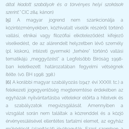
által kiadott szabályok és a törvényes helyi szokások
szerint.”
CIC 284. kánon)
[5]
A magyar jogrend nem szankcionálja a
közintézményekben, közhivatalt viselők részéről történő
vallási, etnikai vagy filozófiai elköteleződést kifejező
viselkedést, de az alárendelt helyzetben lévő személy
(pl. kiskorú, intézeti gyermek) „terhére” történő vallási
tematikájú „meggyőzést” a Legfelsőbb Bíróság 1998-
ban keletkezett határozatában fegyelmi vétségnek
ítélte. (vö. BH 1998. 398.)
[6]
A korábbi magyar szabályozás (1947. évi XXXIII. tc.) a
felekezeti jogegyenlőség megteremtése érdekében az
egyházak nyilvántartásba vételekor előírta a hitelvek és
a szabályzatok megvizsgálását. Amennyiben a
vizsgálat során nem találtak a közrenddel és a közjó
érvényesülésével ellentétes tartalmi elemet, az egyház
működését (alapítását) jóváhagyták. Ezzel szemben a