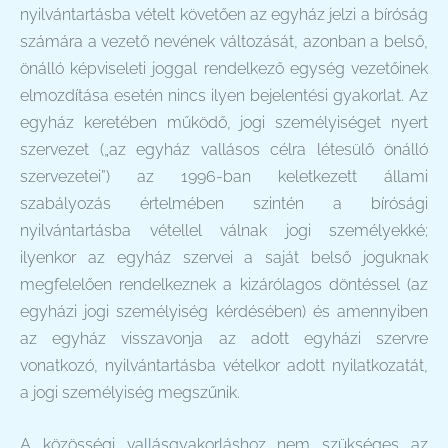
nyilvántartásba vételt követően az egyház jelzi a bíróság
számára a vezető nevének változását, azonban a belső,
önálló képviseleti joggal rendelkező egység vezetőinek
elmozdítása esetén nincs ilyen bejelentési gyakorlat. Az
egyház keretében működő, jogi személyiséget nyert
szervezet („az egyház vallásos célra létesülő önálló
szervezetei”) az 1996-ban keletkezett állami
szabályozás értelmében szintén a bírósági
nyilvántartásba vétellel válnak jogi személyekké;
ilyenkor az egyház szervei a saját belső joguknak
megfelelően rendelkeznek a kizárólagos döntéssel (az
egyházi jogi személyiség kérdésében) és amennyiben
az egyház visszavonja az adott egyházi szervre
vonatkozó, nyilvántartásba vételkor adott nyilatkozatát,
a jogi személyiség megszűnik.
A közösségi vallásgyakorláshoz nem szükséges az