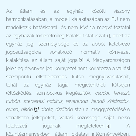
Az állam és az egyház közötti viszony
harmonizálásában, a modell kialakításában az EU nem
rendelkezik hatáskörrel, és nem kívánja megváltoztatni
az egyházak történelmileg kialakult státuszát
[1]
, ezért az
egyház jogi személyisége és az abból keletkező
jogosultságokra vonatkozó normatív környezet
kialakítása az állam saját joga.
[2]
A Magyarországon
jelenleg érvényes jogi környezet nem korlátozza a vallási
szempontú elköteleződés külső megnyilvánulásait,
tehát az egyház tagja megjelenítheti külsején
(öltözködés, szimbolikus kiegészítők,
csador, kereszt,
turbán, szerzetesi habitus, reverenda, kendő /hidzsáb/,
burka, nikáb,
[3]
abaja, dzsilbáb
stb.) a meggyőződésére
vonatkozó jelképeket, vallási közössége saját belső
felekezeti jogának megfelelően.
[4]
A
közintézményekben, állami oktatási intézményekben,