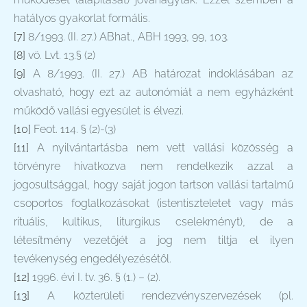
hatályos gyakorlat formális.
[7]
8/1993. (II. 27.) ABhat., ABH 1993, 99, 103.
[8]
vö. Lvt. 13.§ (2)
[9]
A 8/1993. (II. 27.) AB határozat indoklásában az
olvasható, hogy ezt az autonómiát a nem egyházként
működő vallási egyesület is élvezi.
[10]
Feot. 114. § (2)-(3)
[11]
A nyilvántartásba nem vett vallási közösség a
törvényre hivatkozva nem rendelkezik azzal a
jogosultsággal, hogy saját jogon tartson vallási tartalmű
csoportos foglalkozásokat (istentiszteletet vagy más
rituális, kultikus, liturgikus cselekményt), de a
létesítmény vezetőjét a jog nem tiltja el ilyen
tevékenység engedélyezésétől.
[12]
1996. évi I. tv. 36. § (1.) – (2).
[13]
A közterületi rendezvényszervezések (pl.