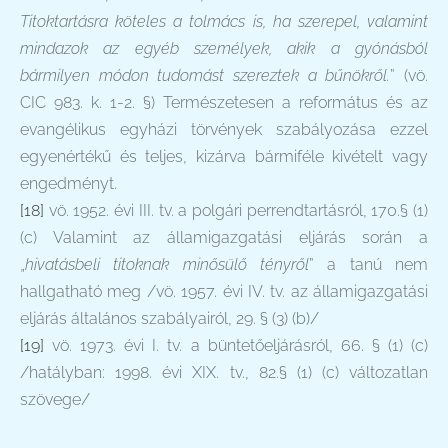
Titoktartásra köteles a tolmács is, ha szerepel, valamint
mindazok az egyéb személyek, akik a gyónásból
bármilyen módon tudomást szereztek a bűnökről.
” (vö.
CIC 983. k. 1-2. §) Természetesen a református és az
evangélikus egyházi törvények szabályozása ezzel
egyenértékű és teljes, kizárva bármiféle kivételt vagy
engedményt.
[18]
vö. 1952. évi III. tv. a polgári perrendtartásról, 170.§ (1)
(c) Valamint az államigazgatási eljárás során a
„
hivatásbeli titoknak minősülő tényről
” a tanú nem
hallgatható meg /vö. 1957. évi IV. tv. az államigazgatási
eljárás általános szabályairól, 29. § (3) (b)/
[19]
vö. 1973. évi I. tv. a büntetőeljárásról, 66. § (1) (c)
/hatályban: 1998. évi XIX. tv., 82.§ (1) (c) változatlan
szövege/