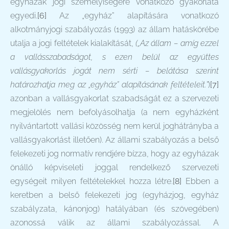
egyházak jogi személyiségére vonatkozó gyakorlata
egyedi.
[6]
Az „egyház” alapítására vonatkozó
alkotmányjogi szabályozás (1993) az állam hatáskörébe
utalja a jogi feltételek kialakítását,
(„Az állam – amíg ezzel
a vallásszabadságot, s ezen belül az együttes
vallásgyakorlás jogát nem sérti – belátása szerint
határozhatja meg az „egyház” alapításának feltételeit.”
)
[7]
azonban a vallásgyakorlat szabadságát ez a szervezeti
megjelölés nem befolyásolhatja (a nem egyházként
nyilvántartott vallási közösség nem kerül joghátrányba a
vallásgyakorlást illetően). Az állami szabályozás a belső
felekezeti jog normatív rendjére bízza, hogy az egyházak
önálló képviseleti joggal rendelkező szervezeti
egységeit milyen feltételekkel hozza létre.
[8]
Ebben a
keretben a belső felekezeti jog (egyházjog, egyház
szabályzata, kánonjog) hatályában (és szövegében)
azonossá válik az állami szabályozással. A