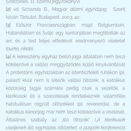
Szerződés, 11. számú jegyzőkönyv)
[2]
vö. Schanda B.,
Magyar állami egyházjog
, Szent
István Társulat, Budapest, 2003. 42.
[3]
Először Franciaországban, majd Belgiumban,
Hollandiában és Svájc egy kantonjában megtiltották az
arc és a test teljes elfedését eredményező viseletet
(
burka, nikáb
).
[4]
A keresztény egyház belső joga általában nem teszi
kötelezővé a vallási meggyőződés külső kinyilvánítását
A protestáns egyházakban az istentiszteleti ruhákon (pl.
palást) kívül nem is létezik vallási öltözék, a katolikus
közösség tagjai számára pedig csak a vezetők, a
klerikusok és a szerzetesek rendelkeznek valamiféle
habituálisan rögzült öltözékkel (pl. reverenda), de a
katolikus kánonjog már nem teszi kötelezővé a viselését.
Általános szabály az „illő öltözék” („
A klerikusok
viseljenek illő, egyházias öltözéket, a püspöki konferencia