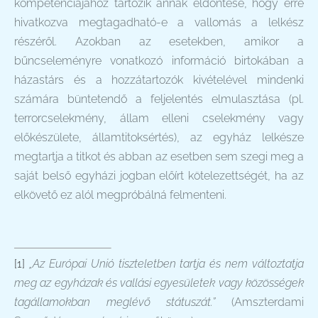
kompetenciájához tartozik annak eldöntése, hogy erre
hivatkozva megtagadható-e a vallomás a lelkész
részéről. Azokban az esetekben, amikor a
bűncseleményre vonatkozó információ birtokában a
házastárs és a hozzátartozók kivételével mindenki
számára büntetendő a feljelentés elmulasztása (pl.
terrorcselekmény, állam elleni cselekmény vagy
előkészülete, államtitoksértés), az egyház lelkésze
megtartja a titkot és abban az esetben sem szegi meg a
saját belső egyházi jogban előírt kötelezettségét, ha az
elkövető ez alól megpróbálná felmenteni.
[1]
„Az Európai Unió tiszteletben tartja és nem változtatja
meg az egyházak és vallási egyesületek vagy közösségek
tagállamokban meglévő státuszát.”
(Amszterdami